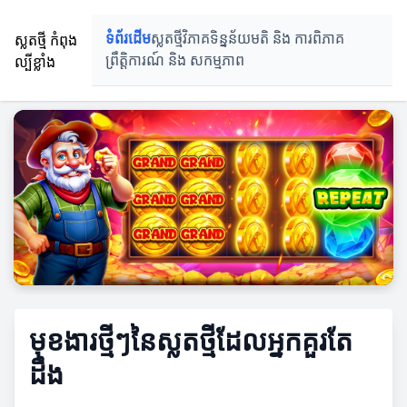
ស្លតថ្មី កំពុង
ទំព័រដើម
ស្លតថ្មី
វិភាគទិន្នន័យ
មតិ និង ការពិភាគ
ល្បីខ្លាំង
ព្រឹត្តិការណ៍ និង សកម្មភាព
មុខងារថ្មីៗនៃស្លតថ្មីដែលអ្នកគួរតែ
ដឹង