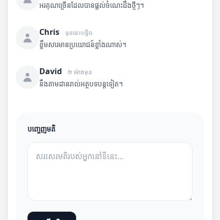
អរគុណច្រើនដែលបានផ្តល់ចំណេះដឹងថ្មីៗ។
Chris
មុននេះបន្តិច
ខ្លឹមសារមានប្រយោជន៍ខ្លាំងណាស់។
David
២ ម៉ោងមុន
នឹងតាមដានរាល់អត្ថបទបន្តទៀត។
បញ្ចេញមតិ