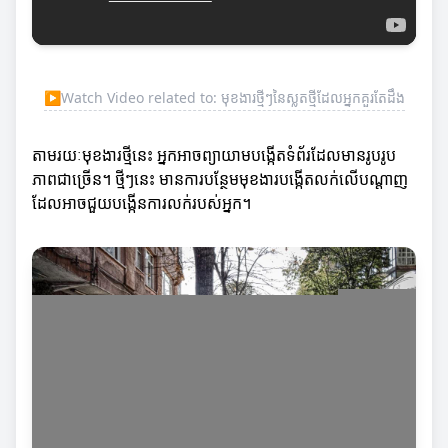
▶
Watch Video related to: មុខងារថ្មីៗនៃស្លតថ្មីដែលអ្នកគួរតែដឹង
តាមរយៈមុខងារថ្មីនេះ អ្នកអាចព្យាយាមបង្កើតទំព័រដែលមានរូបរូប
ភាពជាច្រើន។ ថ្មីៗនេះ មានការបន្ថែមមុខងារបង្កើតលក់លើបណ្តាញ
ដែលអាចជួយបង្កើនការលក់របស់អ្នក។