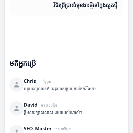
វិធីប្រើប្រាស់មុខងារថ្មីនៅក្នុងស្លតថ្មី
មតិអ្នកប្រើ
Chris
៣ ថ្ងៃមុន
អត្ថបទល្អណាស់! អរគុណសម្រាប់ការចែករំលែក។
David
មុននេះបន្តិច
ខ្លឹមសារច្បាស់លាស់ ងាយយល់ណាស់។
SEO_Master
១០ នាទីមុន