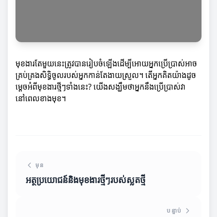
មុខងារតែមួយនេះត្រូវបានរៀបចំឡើងដើម្បីអោយអ្នកប្រើប្រាស់អាច
គ្រប់គ្រងសិទ្ធិចូលរបស់អ្នកកាន់តែងាយស្រួល។ តើអ្នកគិតយ៉ាងដូច
ម្តេចអំពីមុខងារថ្មីៗទាំងនេះ? យើងសង្ឃឹមថាអ្នកនឹងប្រើប្រាស់វា
នៅពេលខាងមុខ។
មុន
អត្ថប្រយោជន៍និងមុខងារថ្មីៗរបស់ស្លតថ្មី
បន្ទាប់