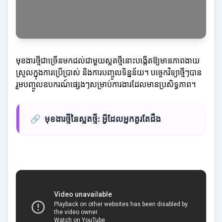
មុខងារថ្មីជាច្រើនមកដល់ជាមួយស្លតថ្មីនោះបង្កើតឱ្យមានភាពងាយ
ស្រួលក្នុងការប្រើប្រាស់ និងការបញ្ចូលទិន្នន័យ។ បច្ចេកវិទ្យាថ្មីៗបាន
រួមបញ្ចូលឧបករណ៍ផ្សេងៗសម្រាប់ការងារដែលមានប្រសិទ្ធភាព។
🔗
មុខងារថ្មីនៃស្លតថ្មី: អ្វីដែលអ្នកគួរតែដឹង