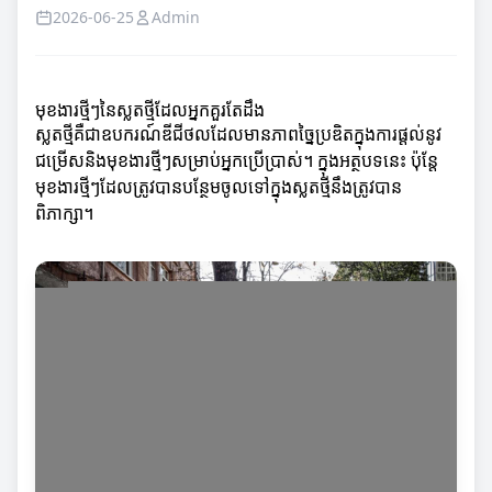
2026-06-25
Admin
មុខងារថ្មីៗនៃស្លតថ្មីដែលអ្នកគួរតែដឹង
ស្លតថ្មីគឺជាឧបករណ៍ឌីជីថលដែលមានភាពច្នៃប្រឌិតក្នុងការផ្តល់នូវ
ជម្រើសនិងមុខងារថ្មីៗសម្រាប់អ្នកប្រើប្រាស់។ ក្នុងអត្ថបទនេះ ប៉ុន្តែ
មុខងារថ្មីៗដែលត្រូវបានបន្ថែមចូលទៅក្នុងស្លតថ្មីនឹងត្រូវបាន
ពិភាក្សា។