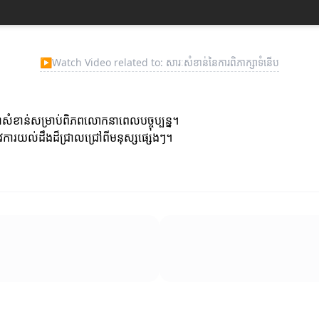
▶
Watch Video related to: សារៈសំខាន់នៃការពិភាក្សាទំនើប
 វាសំខាន់សម្រាប់ពិភពលោកនាពេលបច្ចុប្បន្ន។
ការយល់ដឹងដ៏ជ្រាលជ្រៅពីមនុស្សផ្សេងៗ។