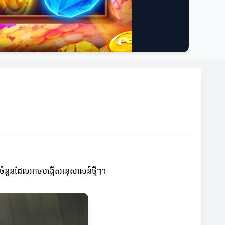
ចំនួនដែលអាចបង្កើតអនុសាសន៍ថ្មីៗ។