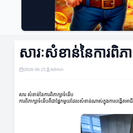
សារៈសំខាន់នៃការពិភា
2026-06-25
Admin
សារៈសំខាន់នៃការពិភាក្សាទំនើប
ការពិភាក្សាទំនើបគឺជាផ្នែកមួយដែលសំខាន់ណាស់ក្នុងការបង្កើត