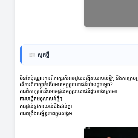
📰
ស្លតថ្មី
មិនតែប៉ុណ្ណោះការពិភាក្សាក៏អាចជួយបង្កើតយោបល់ថ្មីៗ និងការគ្រប់
តើការពិភាក្សាទំនើបមានអត្ថប្រយោជន៍យ៉ាងដូចម្តេច?
ការពិភាក្សាទំនើបអាចផ្តល់អត្ថប្រយោជន៍ដូចខាងក្រោម៖
ការបង្កើតអនុសាសន៍ថ្មីៗ
ការផ្តល់នូវការយល់ដឹងដល់គ្នា
ការពង្រឹងសម្ព័ន្ធភាពក្នុងសង្គម