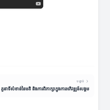
បន្ទាប់
តួនាទីសំខាន់នៃមតិ និងការពិភាក្សាក្នុងការអភិវឌ្ឍន៍សង្គម