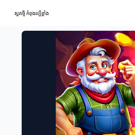
ស្លតថ្មី កំពុងល្បីខ្លាំង