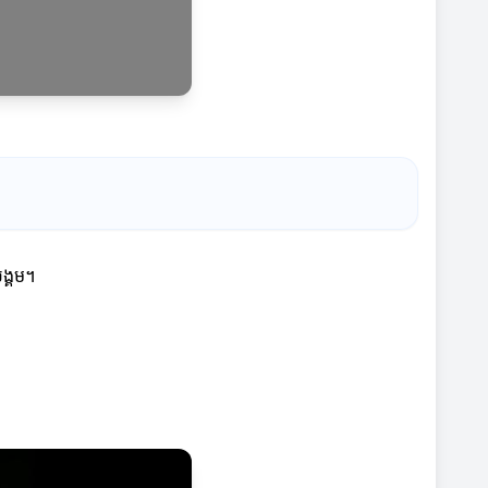
សង្គម។